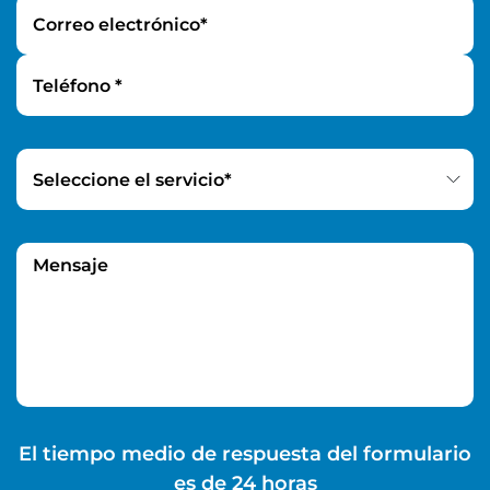
Correo electrónico*
Teléfono *
Select Service *
Seleccione el servicio*
Mensaje
El tiempo medio de respuesta del formulario
es de 24 horas